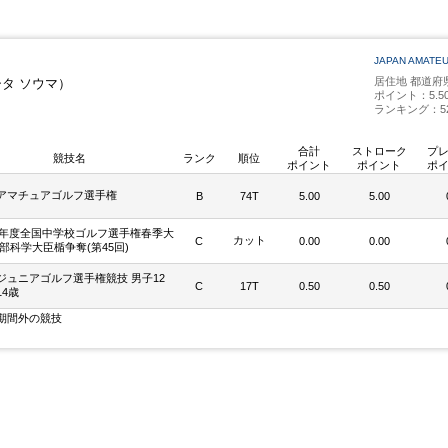
JAPAN AMATE
居住地 都道
シタ ソウマ）
ポイント：5.5
ランキング：5
合計
ストローク
プ
競技名
ランク
順位
ポイント
ポイント
ポ
アマチュアゴルフ選手権
B
74T
5.00
5.00
24年度全国中学校ゴルフ選手権春季大
カット
C
0.00
0.00
文部科学大臣楯争奪(第45回)
ジュニアゴルフ選手権競技 男子12
C
17T
0.50
0.50
14歳
期間外の競技