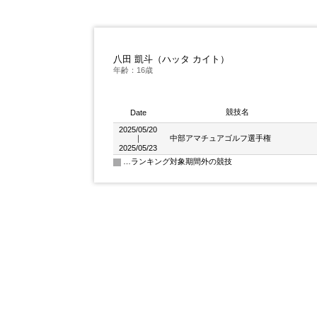
八田 凱斗（ハッタ カイト）
年齢：16歳
競技名
Date
2025/05/20
｜
中部アマチュアゴルフ選手権
2025/05/23
…ランキング対象期間外の競技