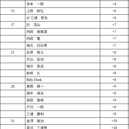
寺本 一郎
+4
15
上田 鉄弘
+6
@ 三浦 哲生
+6
17
許 渓山
+7
内田 袈裟彦
+7
内田 繁
+7
地引 日出男
+7
21
石井 裕士
+8
片山 征治
+8
地引 良吉
+8
鈴村 久
+8
Billy Dunk
+8
26
奥野 耕一
+9
国中 靖夫
+9
高田 善裕
+9
戸川 一郎
+9
三浦 勝利
+9
31
金澤 俊治
+10
昼川 三津男
+10