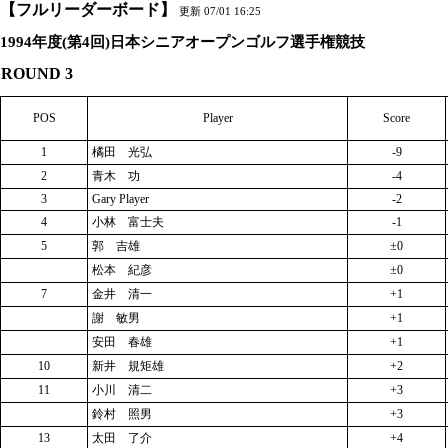
【フルリーダーボード】
更新 07/01 16:25
1994年度(第4回)日本シニアオープンゴルフ選手権競技
ROUND 3
POS
Player
Score
1
橘田 光弘
-9
2
青木 功
-4
3
Gary Player
-2
4
小林 富士夫
-1
5
郭 吉雄
±0
松本 紀彦
±0
7
金井 清一
+1
謝 敏男
+1
安田 春雄
+1
10
新井 規矩雄
+2
11
小川 清二
+3
鈴村 照男
+3
13
太田 了介
+4