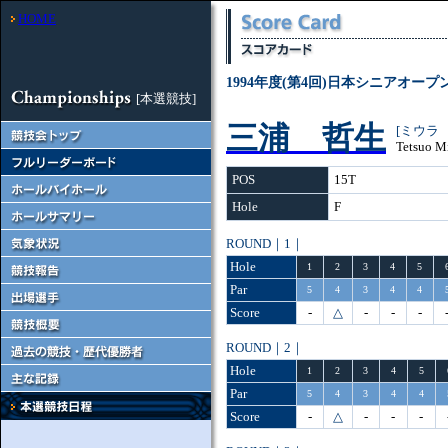
HOME
1994年度(第4回)日本シニアオー
[本選競技]
三浦 哲生
[ミウラ
Tetsuo M
POS
15T
Hole
F
ROUND｜1｜
Hole
1
2
3
4
5
Par
5
4
3
4
4
Score
-
△
-
-
-
ROUND｜2｜
Hole
1
2
3
4
5
Par
5
4
3
4
4
Score
-
△
-
-
-