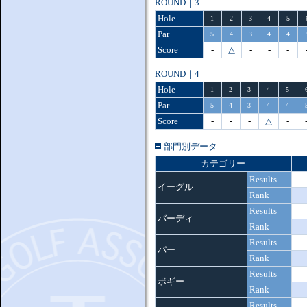
ROUND｜3｜
Hole
1
2
3
4
5
Par
5
4
3
4
4
Score
-
△
-
-
-
ROUND｜4｜
Hole
1
2
3
4
5
Par
5
4
3
4
4
Score
-
-
-
△
-
部門別データ
カテゴリー
Results
イーグル
Rank
Results
バーディ
Rank
Results
パー
Rank
Results
ボギー
Rank
Results