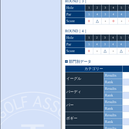
ROUND｜3｜
Hole
1
2
3
4
5
Par
5
4
3
4
4
Score
○
△
-
○
-
ROUND｜4｜
Hole
1
2
3
4
5
Par
5
4
3
4
4
Score
○
-
△
-
△
部門別データ
カテゴリー
Results
イーグル
Rank
Results
バーディ
Rank
Results
パー
Rank
Results
ボギー
Rank
Results