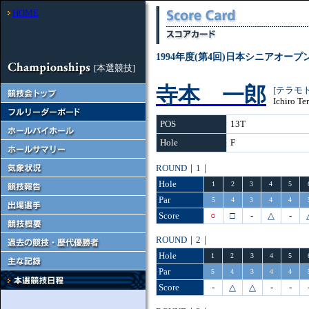
HOME
1994年度(第4回)日本シニアオー
[本選競技]
寺本 一郎
[テラモ
Ichiro Te
POS
13T
Hole
F
ROUND｜1｜
Hole
1
2
3
4
5
Par
5
4
3
4
4
Score
○
□
-
△
-
ROUND｜2｜
Hole
1
2
3
4
5
Par
5
4
3
4
4
Score
-
△
△
-
-