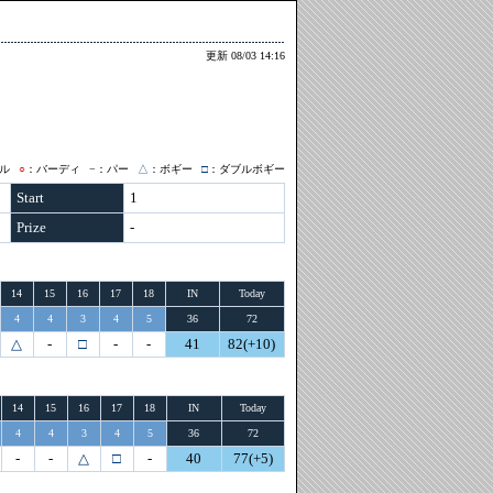
更新 08/03 14:16
ル
○
：バーディ
−
：パー
△
：ボギー
□
：ダブルボギー
Start
1
Prize
-
14
15
16
17
18
IN
Today
4
4
3
4
5
36
72
△
-
□
-
-
41
82(+10)
14
15
16
17
18
IN
Today
4
4
3
4
5
36
72
-
-
△
□
-
40
77(+5)