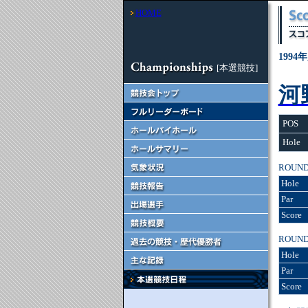
HOME
199
[本選競技]
河
POS
Hole
ROUN
Hole
Par
Score
ROUN
Hole
Par
Score