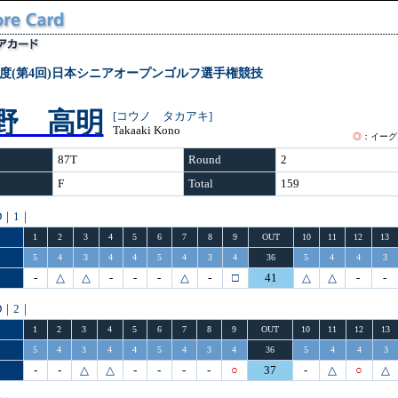
4年度(第4回)日本シニアオープンゴルフ選手権競技
野 高明
[コウノ タカアキ]
Takaaki Kono
◎
：イーグ
87T
Round
2
F
Total
159
D｜1｜
1
2
3
4
5
6
7
8
9
OUT
10
11
12
13
5
4
3
4
4
5
4
3
4
36
5
4
4
3
-
△
△
-
-
-
△
-
□
41
△
△
-
-
D｜2｜
1
2
3
4
5
6
7
8
9
OUT
10
11
12
13
5
4
3
4
4
5
4
3
4
36
5
4
4
3
-
-
△
△
-
-
-
-
○
37
-
△
○
△