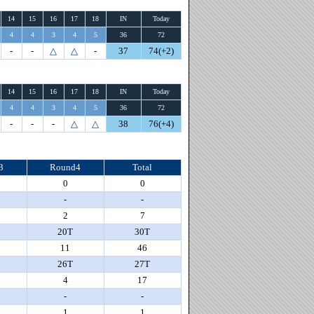
14
15
16
17
18
IN
Today
4
4
3
4
5
36
72
-
-
△
△
-
37
74(+2)
14
15
16
17
18
IN
Today
4
4
3
4
5
36
72
-
-
-
△
△
38
76(+4)
3
Round4
Total
0
0
-
-
2
7
20T
30T
11
46
26T
27T
4
17
-
-
1
1