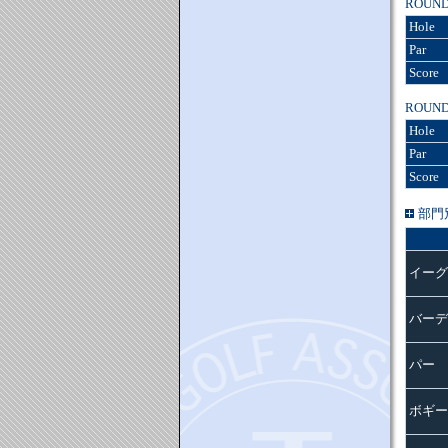
ROUN
Hole
Par
Score
ROUN
Hole
Par
Score
部門
イーグ
バーデ
パー
ボギー