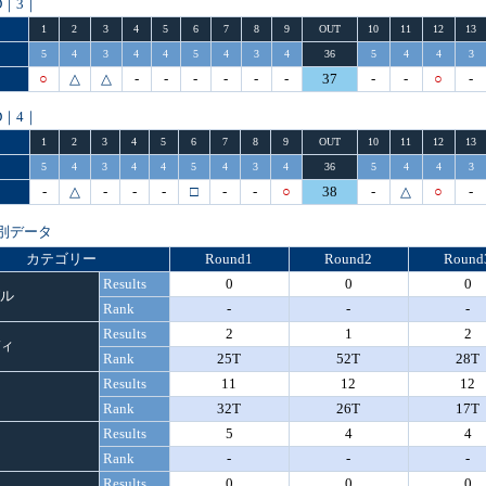
D｜3｜
1
2
3
4
5
6
7
8
9
OUT
10
11
12
13
5
4
3
4
4
5
4
3
4
36
5
4
4
3
○
△
△
-
-
-
-
-
-
37
-
-
○
-
D｜4｜
1
2
3
4
5
6
7
8
9
OUT
10
11
12
13
5
4
3
4
4
5
4
3
4
36
5
4
4
3
-
△
-
-
-
□
-
-
○
38
-
△
○
-
別データ
カテゴリー
Round1
Round2
Round
Results
0
0
0
ル
Rank
-
-
-
Results
2
1
2
ィ
Rank
25T
52T
28T
Results
11
12
12
Rank
32T
26T
17T
Results
5
4
4
Rank
-
-
-
Results
0
0
0