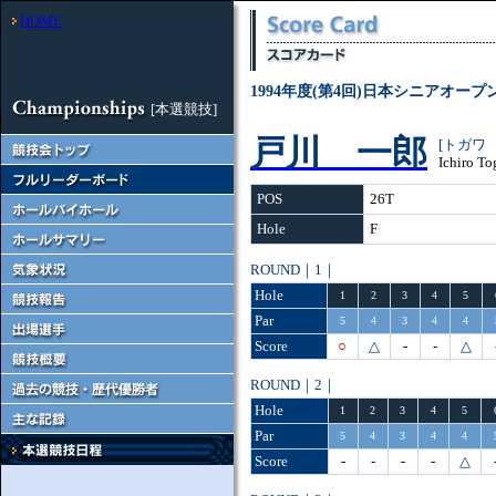
HOME
1994年度(第4回)日本シニアオー
[本選競技]
戸川 一郎
[トガワ
Ichiro T
POS
26T
Hole
F
ROUND｜1｜
Hole
1
2
3
4
5
Par
5
4
3
4
4
Score
○
△
-
-
△
ROUND｜2｜
Hole
1
2
3
4
5
Par
5
4
3
4
4
Score
-
-
-
-
△