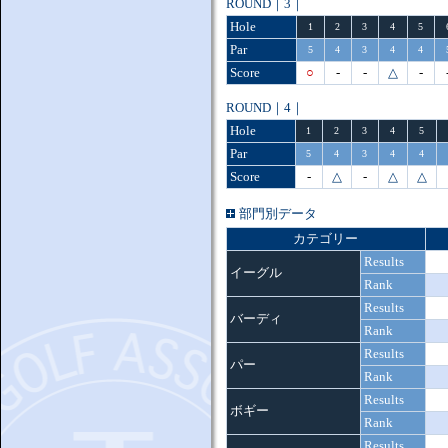
ROUND｜3｜
Hole
1
2
3
4
5
Par
5
4
3
4
4
Score
○
-
-
△
-
ROUND｜4｜
Hole
1
2
3
4
5
Par
5
4
3
4
4
Score
-
△
-
△
△
部門別データ
カテゴリー
Results
イーグル
Rank
Results
バーディ
Rank
Results
パー
Rank
Results
ボギー
Rank
Results