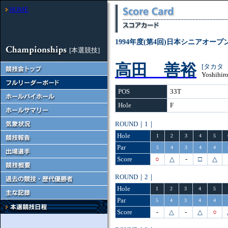
HOME
1994年度(第4回)日本シニアオー
[本選競技]
高田 善裕
[タカタ
Yoshihiro
POS
33T
Hole
F
ROUND｜1｜
Hole
1
2
3
4
5
Par
5
4
3
4
4
Score
○
△
-
□
△
ROUND｜2｜
Hole
1
2
3
4
5
Par
5
4
3
4
4
Score
-
△
-
△
○