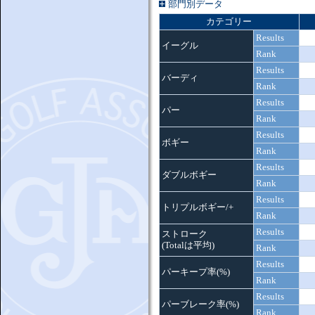
部門別データ
カテゴリー
Results
イーグル
Rank
Results
バーディ
Rank
Results
パー
Rank
Results
ボギー
Rank
Results
ダブルボギー
Rank
Results
トリプルボギー/+
Rank
Results
ストローク
(Totalは平均)
Rank
Results
パーキープ率(%)
Rank
Results
パーブレーク率(%)
Rank