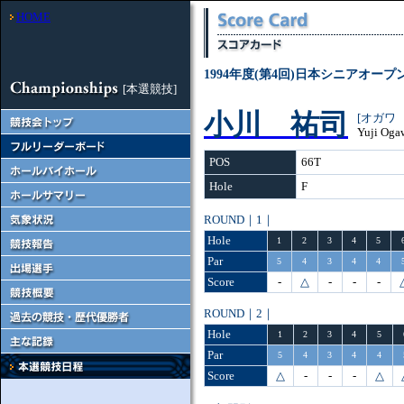
HOME
1994年度(第4回)日本シニアオー
[本選競技]
小川 祐司
[オガワ
Yuji Oga
POS
66T
Hole
F
ROUND｜1｜
Hole
1
2
3
4
5
Par
5
4
3
4
4
Score
-
△
-
-
-
ROUND｜2｜
Hole
1
2
3
4
5
Par
5
4
3
4
4
Score
△
-
-
-
△