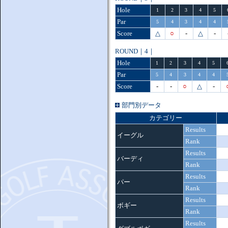
Hole
1
2
3
4
5
Par
5
4
3
4
4
Score
△
○
-
△
-
ROUND｜4｜
Hole
1
2
3
4
5
Par
5
4
3
4
4
Score
-
-
○
△
-
部門別データ
カテゴリー
Results
イーグル
Rank
Results
バーディ
Rank
Results
パー
Rank
Results
ボギー
Rank
Results