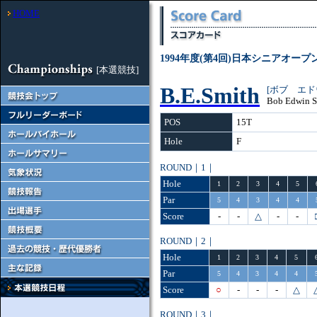
HOME
1994年度(第4回)日本シニアオー
[本選競技]
B.E.Smith
[ボブ エド
Bob Edwin S
POS
15T
Hole
F
ROUND｜1｜
Hole
1
2
3
4
5
Par
5
4
3
4
4
Score
-
-
△
-
-
ROUND｜2｜
Hole
1
2
3
4
5
Par
5
4
3
4
4
Score
○
-
-
-
△
ROUND｜3｜