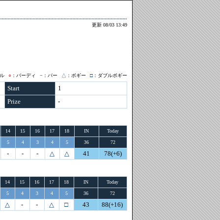
更新 08/03 13:49
ル
○
：バーディ
−
：パー
△
：ボギー
□
：ダブルボギー
Start
1
Prize
-
14
15
16
17
18
IN
Today
5
4
3
4
5
36
72
-
-
-
△
△
41
78(+6)
14
15
16
17
18
IN
Today
5
4
3
4
5
36
72
△
-
-
△
□
43
88(+16)