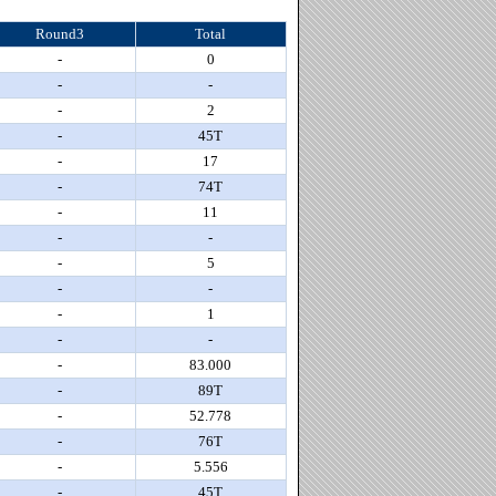
Round3
Total
-
0
-
-
-
2
-
45T
-
17
-
74T
-
11
-
-
-
5
-
-
-
1
-
-
-
83.000
-
89T
-
52.778
-
76T
-
5.556
-
45T