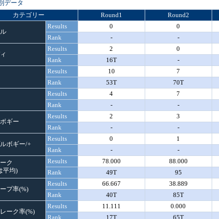
別データ
カテゴリー
Round1
Round2
Results
0
0
ル
Rank
-
-
Results
2
0
ィ
Rank
16T
-
Results
10
7
Rank
53T
70T
Results
4
7
Rank
-
-
Results
2
3
ボギー
Rank
-
-
Results
0
1
ルボギー/+
Rank
-
-
Results
78.000
88.000
ーク
lは平均)
Rank
49T
95
Results
66.667
38.889
ープ率(%)
Rank
40T
85T
Results
11.111
0.000
レーク率(%)
Rank
17T
65T