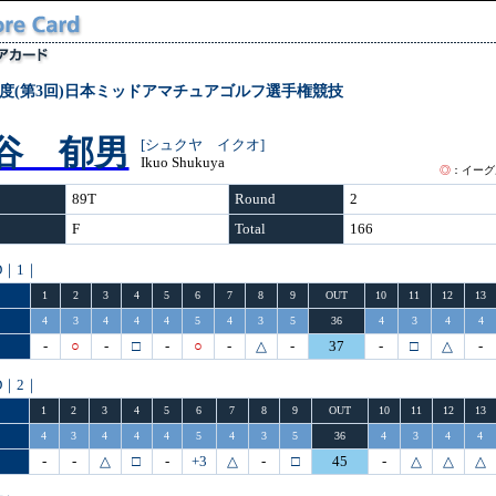
8年度(第3回)日本ミッドアマチュアゴルフ選手権競技
谷 郁男
[シュクヤ イクオ]
Ikuo Shukuya
◎
：イーグ
89T
Round
2
F
Total
166
D｜1｜
1
2
3
4
5
6
7
8
9
OUT
10
11
12
13
4
3
4
4
4
5
4
3
5
36
4
3
4
4
-
○
-
□
-
○
-
△
-
37
-
□
△
-
D｜2｜
1
2
3
4
5
6
7
8
9
OUT
10
11
12
13
4
3
4
4
4
5
4
3
5
36
4
3
4
4
-
-
△
□
-
+3
△
-
□
45
-
△
△
△