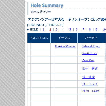
アジアンツアー日本大会 キリンオープンゴルフ選
[ ROUND 3 ／ HOLE 2 ]
HOLE
｜
1
｜
2
｜
3
｜
4
｜
5
｜
6
｜
7
｜
8
｜
9
｜
10
アルバトロス
イーグル
バーディ
Frankie Minoza
Edward Fryatt
Scott Rowe
Zaw Moe
田中 秀道
張 連偉
Ｄ・イシイ
Felix Casas