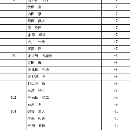
88
池ノ谷 信行
+7
伊藤 全
+7
内田 繁
+7
斎藤 眞人
+7
原 克己
+7
@ 原 継雄
+7
吉川 一雄
+7
渡部 勝
+7
96
@ 北野 九思夫
+8
寺田 寿
+8
@ 永田 裕通
+8
@ 野澤 学
+8
野辺地 鼎
+8
三澤 利行
+8
102
@ 石田 弘二
+9
石原 勇
+9
104
関谷 道人
+10
寺嶋 拓夫
+10
@ 潘 春龍
+10