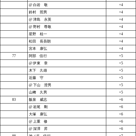
@ 白岩 敬
+4
鈴村 照男
+4
@ 津島 永英
+4
@ 野村 尊敬
+4
星野 桂一
+4
松田 長吾朗
+4
宮本 康弘
+4
77
阿部 信行
+5
@ 伊東 章
+5
木下 久雄
+5
近藤 守
+5
@ 下山 澄男
+5
山﨑 久男
+5
83
飯泉 威志
+6
@ 岩尾 剛
+6
大塚 康弘
+6
@ 上重 修
+6
@ 深澤 昇
+6