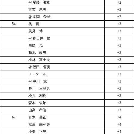
@ 尾藤 牧衛
+2
古市 忠夫
+2
@ 本岡 俊雄
+2
54
奥 寛
+3
風見 博
+3
@ 春日井 修
+3
川俣 茂
+3
菊池 政男
+3
小林 富士夫
+3
@ 阪田 哲男
+3
Ｔ・ゲール
+3
@ 中川 篤
+3
昼川 三津男
+3
松井 利樹
+3
森本 俊治
+3
山高 孝信
+3
67
青木 基正
+4
秋富 由利夫
+4
小栗 正光
+4