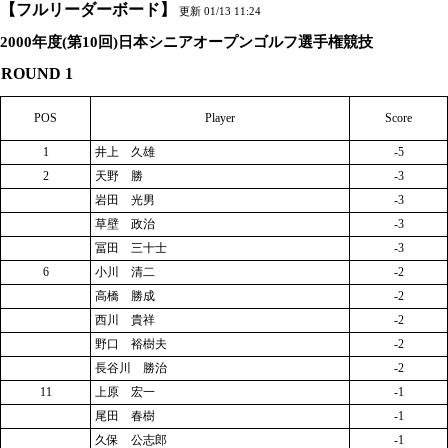
【フルリーダーボード】
更新 01/13 11:24
2000年度(第10回)日本シニアオープンゴルフ選手権競技
ROUND 1
POS
Player
Score
1
井上 久雄
-5
2
天野 勝
-3
岩田 光男
-3
草壁 政治
-3
冨田 三十士
-3
6
小川 清二
-2
高橋 勝成
-2
西川 貴祥
-2
野口 裕樹夫
-2
長谷川 勝治
-2
11
上原 宏一
-1
尾田 春樹
-1
久保 公志郎
-1