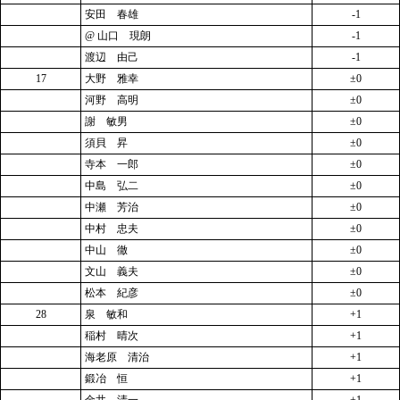
安田 春雄
-1
@ 山口 現朗
-1
渡辺 由己
-1
17
大野 雅幸
±0
河野 高明
±0
謝 敏男
±0
須貝 昇
±0
寺本 一郎
±0
中島 弘二
±0
中瀬 芳治
±0
中村 忠夫
±0
中山 徹
±0
文山 義夫
±0
松本 紀彦
±0
28
泉 敏和
+1
稲村 晴次
+1
海老原 清治
+1
鍛冶 恒
+1