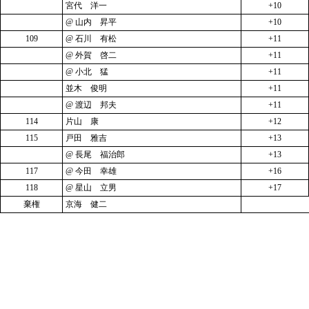
宮代 洋一
+10
@ 山内 昇平
+10
109
@ 石川 有松
+11
@ 外賀 啓二
+11
@ 小北 猛
+11
並木 俊明
+11
@ 渡辺 邦夫
+11
114
片山 康
+12
115
戸田 雅吉
+13
@ 長尾 福治郎
+13
117
@ 今田 幸雄
+16
118
@ 星山 立男
+17
棄権
京海 健二