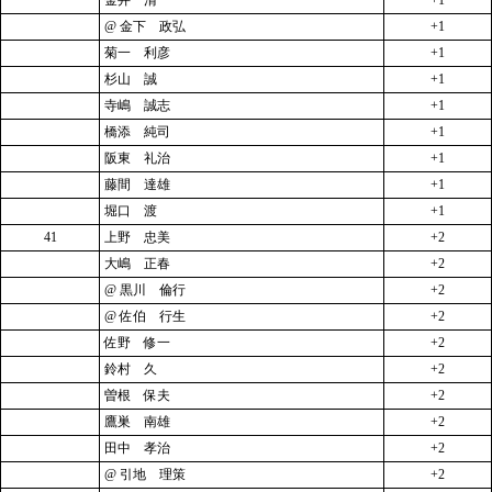
金井 清一
+1
@ 金下 政弘
+1
菊一 利彦
+1
杉山 誠
+1
寺嶋 誠志
+1
橋添 純司
+1
阪東 礼治
+1
藤間 達雄
+1
堀口 渡
+1
41
上野 忠美
+2
大嶋 正春
+2
@ 黒川 倫行
+2
@ 佐伯 行生
+2
佐野 修一
+2
鈴村 久
+2
曽根 保夫
+2
鷹巣 南雄
+2
田中 孝治
+2
@ 引地 理策
+2