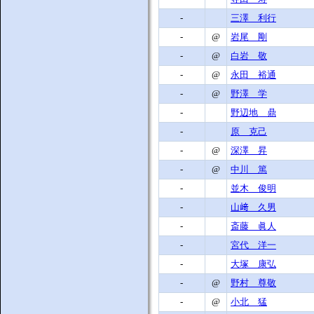
-
三澤 利行
-
@
岩尾 剛
-
@
白岩 敬
-
@
永田 裕通
-
@
野澤 学
-
野辺地 鼎
-
原 克己
-
@
深澤 昇
-
@
中川 篤
-
並木 俊明
-
山﨑 久男
-
斎藤 眞人
-
宮代 洋一
-
大塚 康弘
-
@
野村 尊敬
-
@
小北 猛