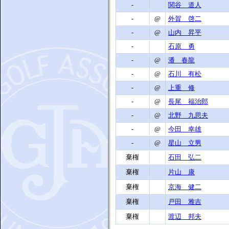
-
関谷 道人
-
@
外賀 啓二
-
@
山内 昇平
-
石原 勇
-
@
潘 春龍
-
@
石川 有松
-
@
上重 修
-
@
長尾 福治郎
-
@
北野 九思夫
-
@
今田 幸雄
-
@
星山 立男
棄権
石田 弘二
棄権
片山 康
棄権
京海 健二
棄権
戸田 雅吉
棄権
渡辺 邦夫