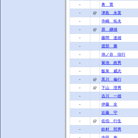
-
奥 寛
-
@
津島 永英
-
寺嶋 拓夫
-
@
原 継雄
-
藤間 達雄
-
渡部 勝
-
池ノ谷 信行
-
菊池 政男
-
飯泉 威志
-
@
黒川 倫行
-
@
下山 澄男
-
吉川 一雄
-
伊藤 全
-
近藤 守
-
@
佐伯 行生
-
鈴村 照男
-
寺田 寿