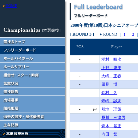
HOME
2000年度(第10回)日本シニアオ
[本選競技]
[ ROUND 3 ]
ROUND
｜
1
｜
2
POS
Player
-
稲村 晴次
-
上野 忠美
-
大嶋 正春
-
風見 博
-
鈴村 久
-
寺嶋 誠志
-
@
引地 理策
-
昼川 三津男
-
青木 基正
-
内田 繁