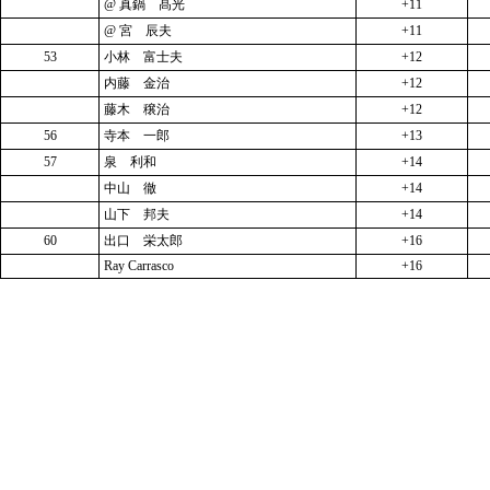
@ 真鍋 髙光
+11
@ 宮 辰夫
+11
53
小林 富士夫
+12
内藤 金治
+12
藤木 穣治
+12
56
寺本 一郎
+13
57
泉 利和
+14
中山 徹
+14
山下 邦夫
+14
60
出口 栄太郎
+16
Ray Carrasco
+16