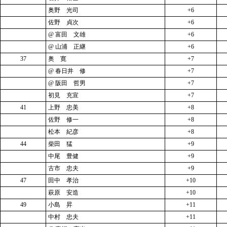
奥野 光司
+6
佐野 貞次
+6
@ 富田 文雄
+6
@ 山浦 正継
+6
37
奥 寛
+7
@ 春日井 修
+7
@ 阪田 哲男
+7
初見 充宣
+7
41
上野 忠美
+8
佐野 修一
+8
松本 紀彦
+8
44
柴田 猛
+9
中尾 豊健
+9
古市 忠夫
+9
47
田中 孝治
+10
萩原 安造
+10
49
小島 昇
+11
中村 忠夫
+11