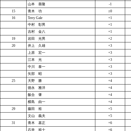
山本 善隆
-1
15
青木 功
±0
16
Terry Gale
+1
中村 彰男
+1
吉村 金八
+1
19
岩田 光男
+2
20
井上 久雄
+3
上原 宏一
+3
江本 光
+3
中川 泰一
+3
矢部 昭
+3
25
天野 勝
+4
徳永 雅洋
+4
飯合 肇
+4
横島 由一
+4
29
藤田 裕
+5
文山 義夫
+5
31
青木 基正
+6
石井 裕士
+6