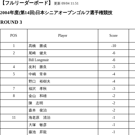
【フルリーダーボード】
更新 09/04 11:51
2004年度(第14回)日本シニアオープンゴルフ選手権競技
ROUND 3
POS
Player
Score
1
髙橋 勝成
-10
2
尾崎 健夫
-6
Bill Longmuir
-6
4
友利 勝良
-5
5
中嶋 常幸
-4
野口 裕樹夫
-4
7
福沢 孝秋
-3
8
金山 和雄
-2
陳 志明
-2
森本 俊治
-2
11
海老原 清治
-1
大塚 敏彦
-1
藤池 昇龍
-1