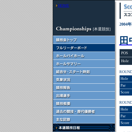
HOME
200
[本選競技]
田
POS
Hole
ROUN
Hole
Par
Score
ROUN
Hole
Par
Score