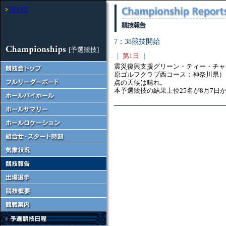
HOME
7：38競技開始
[予選競技]
｜
第1日
｜
震災復興支援グリーン・ティー・チャリ
原ゴルフクラブ西コース：神奈川県）は
点の天候は晴れ。
本予選競技の結果上位25名が8月7