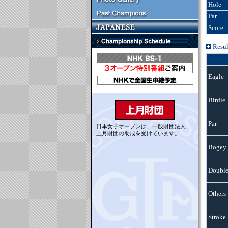
Hole
Par
Score
Resul
Eagle
Birdie
Par
日本女子オープンは、一般財団法人
上月財団の助成を受けています。
Bogey
Double
Others
Stroke