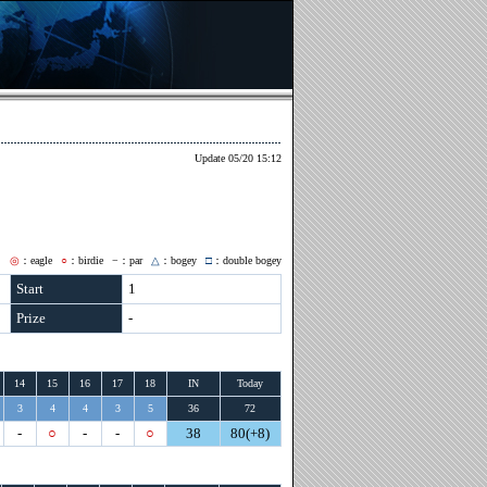
Update 05/20 15:12
◎
：eagle
○
：birdie
−
：par
△
：bogey
□
：double bogey
Start
1
Prize
-
14
15
16
17
18
IN
Today
3
4
4
3
5
36
72
-
○
-
-
○
38
80(+8)