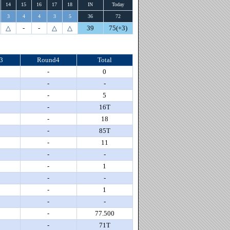
14
15
16
17
18
IN
Today
3
4
4
3
5
36
72
△
-
-
△
△
39
75(+3)
3
Round4
Total
-
0
-
-
-
5
-
16T
-
18
-
85T
-
11
-
-
-
1
-
-
-
1
-
-
-
77.500
-
71T