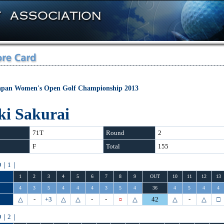
apan Women's Open Golf Championship 2013
ki Sakurai
71T
Round
2
F
Total
155
D｜1｜
1
2
3
4
5
6
7
8
9
OUT
10
11
12
13
4
3
5
4
4
4
3
5
4
36
4
5
4
4
△
-
+3
△
△
-
-
○
△
42
△
-
△
□
D｜2｜