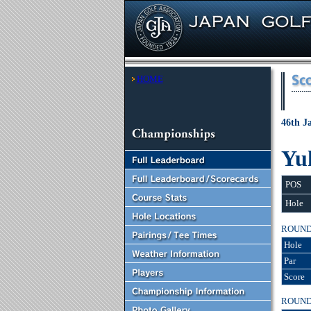
HOME
46th J
Yu
POS
Hole
ROUN
Hole
Par
Score
ROUN