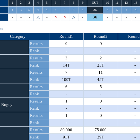
1
2
3
4
5
6
7
8
9
OUT
10
11
12
13
4
3
5
4
4
4
3
5
4
36
4
5
4
4
-
-
-
△
-
○
○
△
-
36
-
-
-
-
ts
Category
Round1
Round2
Round
Results
0
0
-
Rank
-
-
-
Results
3
2
-
Rank
14T
25T
-
Results
7
11
-
Rank
100T
45T
-
Results
6
5
-
Rank
-
-
-
Results
1
0
-
 Bogey
Rank
-
-
-
Results
1
0
-
Rank
-
-
-
Results
80.000
75.000
-
Rank
91T
29T
-