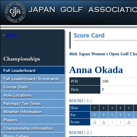
HOME
46th Japan Women's Open Golf Ch
Anna Okada
POS
106
Hole
F
ROUND｜1｜
Hole
1
2
3
4
5
Par
4
3
5
4
4
Score
△
△
-
-
△
ROUND｜2｜