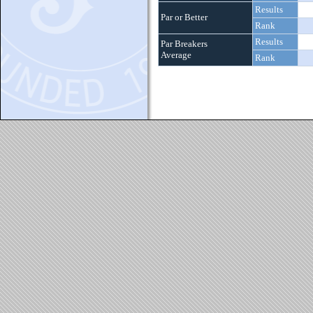
Results
Par or Better
Rank
Results
Par Breakers
Average
Rank