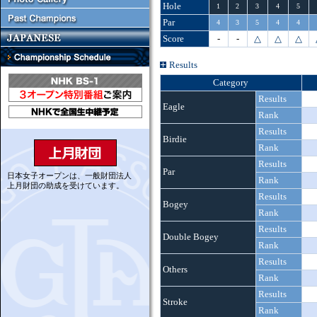
Hole
1
2
3
4
5
Par
4
3
5
4
4
Score
-
-
△
△
△
Results
Category
Results
Eagle
Rank
Results
Birdie
Rank
Results
Par
日本女子オープンは、一般財団法人
Rank
上月財団の助成を受けています。
Results
Bogey
Rank
Results
Double Bogey
Rank
Results
Others
Rank
Results
Stroke
Rank