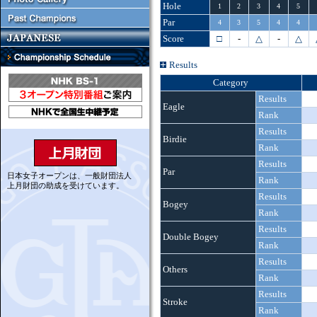
Hole
1
2
3
4
5
Par
4
3
5
4
4
Score
□
-
△
-
△
Results
Category
Results
Eagle
Rank
Results
Birdie
Rank
Results
Par
日本女子オープンは、一般財団法人
Rank
上月財団の助成を受けています。
Results
Bogey
Rank
Results
Double Bogey
Rank
Results
Others
Rank
Results
Stroke
Rank