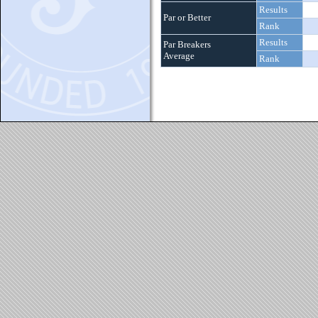
Results
Par or Better
Rank
Results
Par Breakers
Average
Rank