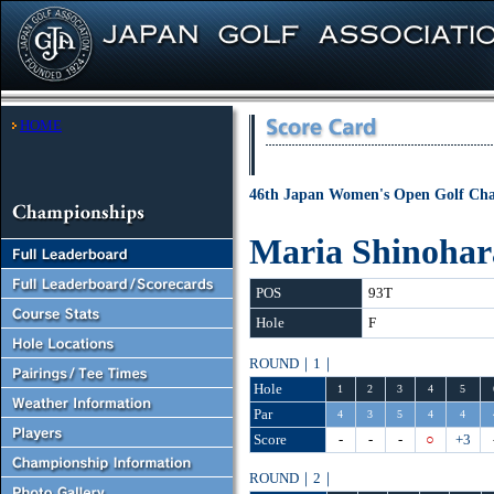
HOME
46th Japan Women's Open Golf Ch
Maria Shinohar
POS
93T
Hole
F
ROUND｜1｜
Hole
1
2
3
4
5
Par
4
3
5
4
4
Score
-
-
-
○
+3
ROUND｜2｜