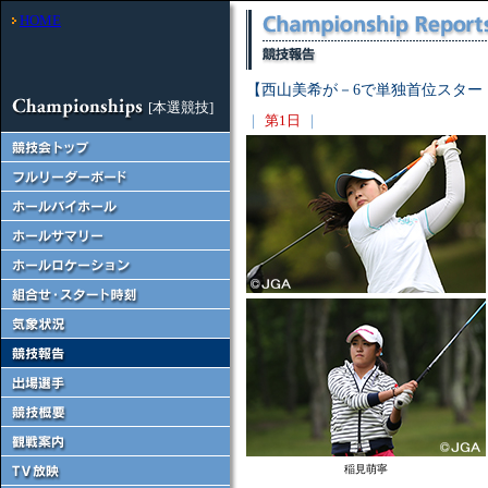
HOME
【西山美希が－6で単独首位スター
[本選競技]
｜
第1日
｜
稲見萌寧