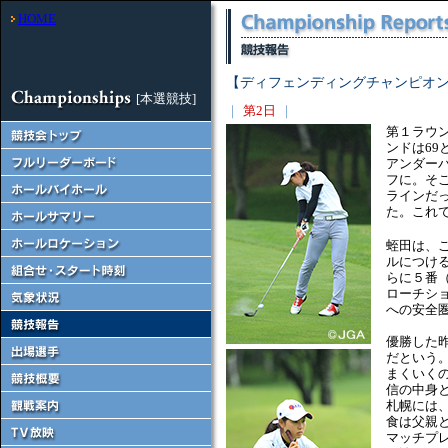
HOME
【ディフェンディングチャンピオン
[本選競技]
｜
第2日
｜
第１ラウ
ンドは6
アンダー
フに。そ
ラインだ
た。これ
蛭田は、
ルにつけ
らに５番
ローチシ
への安全
優勝した
だという
まくいく
信の中身
札幌には
食は父親
マッチプ