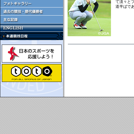
て淡々と
道半ばで