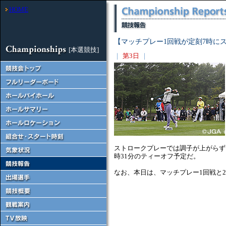
HOME
【マッチプレー1回戦が定刻7時に
[本選競技]
｜
第3日
｜
ストロークプレーでは調子が上がらず
時31分のティーオフ予定だ。
なお、本日は、マッチプレー1回戦と