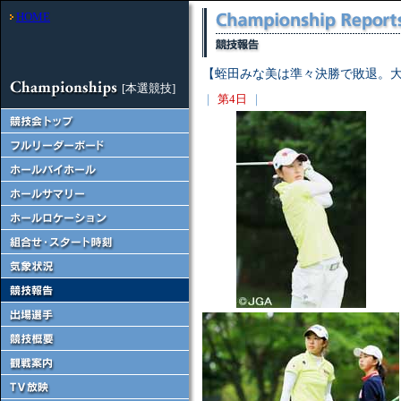
HOME
【蛭田みな美は準々決勝で敗退。
[本選競技]
｜
第4日
｜