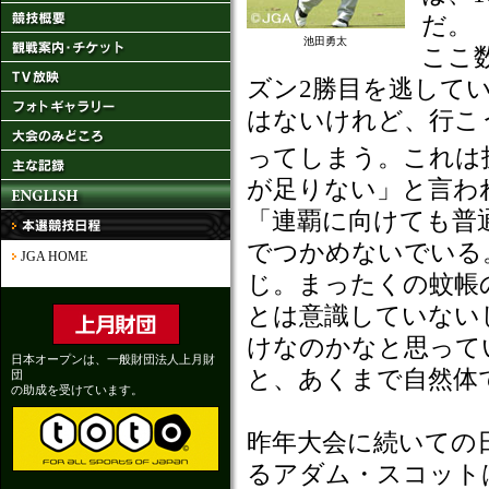
だ。
池田勇太
ここ
ズン2勝目を逃して
はないけれど、行こ
ってしまう。これは
が足りない」と言わ
「連覇に向けても普
でつかめないでいる
JGA HOME
じ。まったくの蚊帳
とは意識していない
けなのかなと思って
日本オープンは、一般財団法人上月財
と、あくまで自然体
団
の助成を受けています。
昨年大会に続いての
るアダム・スコット