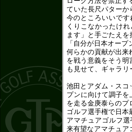
ローク方法を禁止す
ていた長尺パターか
今のところいいです
くりこなかったけれ
ます」と手ごたえを
「自分が日本オープ
何らかの貢献が出来
を戦う意義をそう明
も見せて、ギャラリ
池田とアダム・スコ
プンに向けて調子を
を走る金庚泰らのプ
ゴルフ選手権で日本
アマチュアゴルフ選
来有望なアマチュア