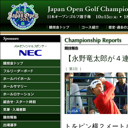
【永野竜太郎が４
｜
第1日
｜
トをピン横２メート