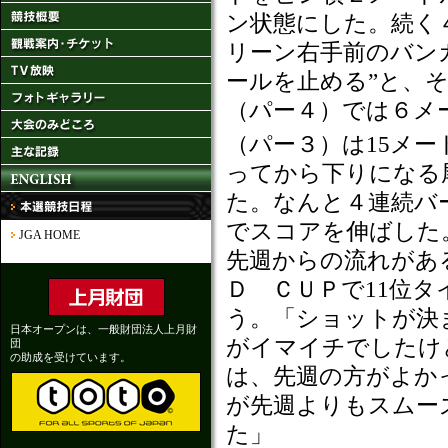
ン状態にした。続く
リーン右手前のバン
ールを止める”と、
（パー４）では６メ
（パー３）は15メー
ってから下りになる
た。なんと４連続バ
でスコアを伸ばした
JGA HOME
先週からの流れがあ
Ｄ ＣＵＰで11位
う。「ショットが決
日本オープンは、一般財団法人上月財
がイマイチでしたけ
団
の助成を受けています。
は、先週の方がよか
が先週よりもスムー
た」