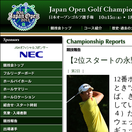
【2位スタートの
｜
第2日
｜
12
とき
ば、
して
４）
ウェ
ギュ