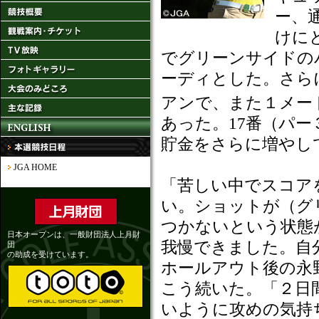
ー、
けに
でグリーンサイドの
ーディとした。さら
アンで、また１メー
あった。17番（パ
貯金をさらに増やし
JGA HOME
「苦しい中でスコア
い。ショットが（グ
つかないという状態
日本オープンは、一般財団法人上月財
我慢できました。自
団
の助成を受けています。
ホールアウト後の永
こう続いた。「２日
いように攻めの気持