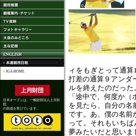
ィをもぎとって通算
JGA HOME
打差の通算９アンダ
ルを終えたのだった
「途中で、何度か（
日本オープンは、一般財団法人上月財
を見たら、自分の名
団
の助成を受けています。
です。あ、僕の名前
って。それもいちば
夢みたいだと思いま