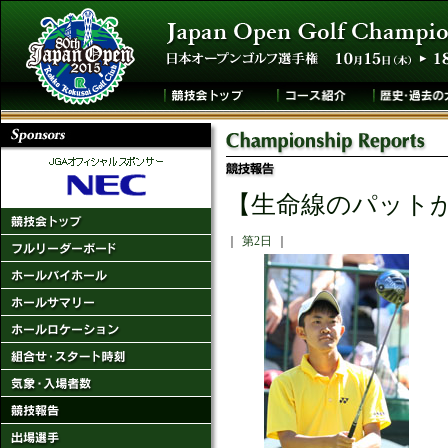
【生命線のパット
｜
第2日
｜