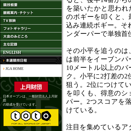
を築いたかと思われ
のボギーを叩くと、
込み連続ボギー。そ
ンダーパーで単独首
その小平を追うのは
は前半をイーブンパー
10メートル以上のバ
JGA HOME
ク。小平に2打差の
狙う。2位につけて
を叩くも、得意のシ
日本オープンは、一般財団法人上月財
パー。2つスコアを
団
の助成を受けています。
けている。
注目を集めているア