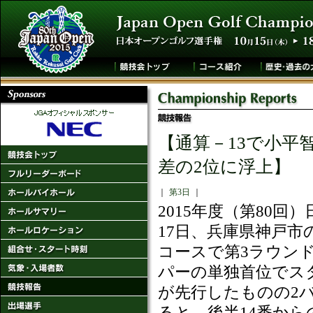
【通算－13で小平
差の2位に浮上】
｜
第3日
｜
2015年度（第80
17日、兵庫県神戸
コースで第3ラウンド
パーの単独首位でス
が先行したものの2
ると、後半14番から