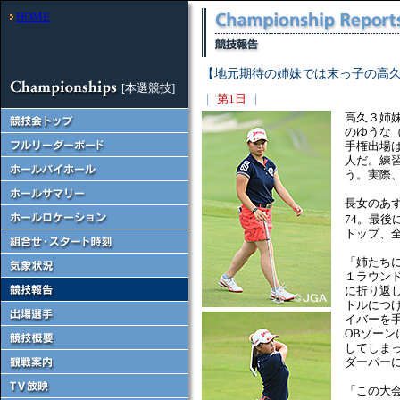
HOME
【地元期待の姉妹では末っ子の高久
[本選競技]
｜
第1日
｜
高久３姉
のゆうな
手権出場は
人だ。練
う。実際
長女のあ
74。最後
トップ、全
「姉たち
１ラウン
に折り返
トルにつ
イバーを
OBゾー
してしま
ダーパー
「この大