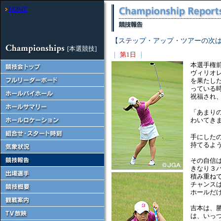
HOME
【ステップ・アップ・ツアーの次
[本選競技]
｜
第1日
｜
本選手権
ヴィリオ
を果たし
っている
祝福され
「あまり
わいてき
手にした
持てるよ
その自信
きなり３
積み重ね
チャンス
ホールだ
吉本は、
は、いっ