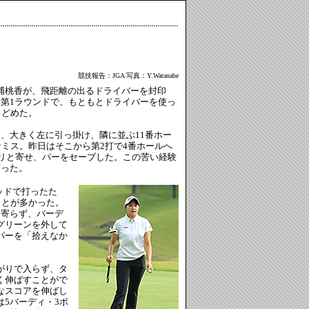
競技報告：JGA 写真：Y.Watanabe
浦桃香が、飛距離の出るドライバーを封印
第1ラウンドで、もともとドライバーを使っ
とどめた。
、大きく左に引っ掛け、隣に並ぶ11番ホー
なミス。昨日はそこから第2打で4番ホールへ
タリと寄せ、パーをセーブした。この苦い経験
打った。
ッドで打ったた
ことが多かった。
に寄らず、バーデ
グリーンを外して
パーを「拾えなか
がりで入らず、タ
く伸ばすことがで
なスコアを伸ばし
5バーディ・3ボ