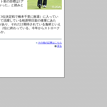
ト前の目標は1ア
かった」と踏みと
（3位決定戦で橋本千里に敗退）に入ってい
して活躍している柏原明日架の後輩にあた
があり、それだけ期待されている逸材といえ
れ、2位に終わっている。今年からストローク
るか。
その他の記事はこちら
戻る