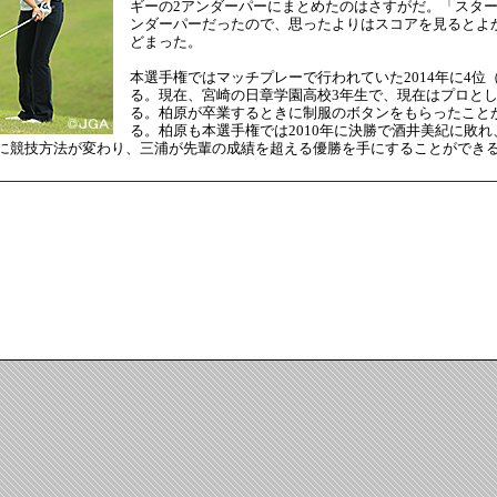
ギーの2アンダーパーにまとめたのはさすがだ。「スター
ンダーパーだったので、思ったよりはスコアを見るとよ
どまった。
本選手権ではマッチプレーで行われていた2014年に4位
る。現在、宮崎の日章学園高校3年生で、現在はプロと
る。柏原が卒業するときに制服のボタンをもらったこと
る。柏原も本選手権では2010年に決勝で酒井美紀に敗
に競技方法が変わり、三浦が先輩の成績を超える優勝を手にすることができ