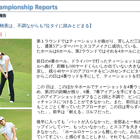
桃香は、不調ながらも7位タイに踏みとどまる】
日
｜
第１ラウンドではティーショットが曲がり、苦しんだ三
し、通算5アンダーパーとスコアメイクに成功している。
たホールは6ホール。第2ラウンドではそれを4ホールに
前日の4番ホール、ドライバーで打ったティーショットは
ルへ曲げ、距離も160ヤードくらいしか出ていない大き
戻し、残り40ヤードのアプローチをピン20センチにピ
からこの日は4番ウッドを手にして、ティーショットを
この
日は、このほか９ホールでティーショットを4番ウ
め、第2打の距離が残り、6番、7番アイアンを手にする
このアイアンショットがダフること2回と不調で、ピン
ィチャンスにつけることができなかった。また、前日は
もことごとく寄っていたアプローチが、この日は寄らず
った」。前半は「耐える」ゴルフだった。
後半に入っても「パットが入らなかった。全部あと一転
ップインしてパー。もったいなかった」とスコアを大き
きなかった。「ホールロケーションも難しかった。みん
ていてすごい」と感心することしきり。それでもこの日は