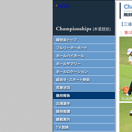
HOME
【三浦
[本選競技]
｜
第2