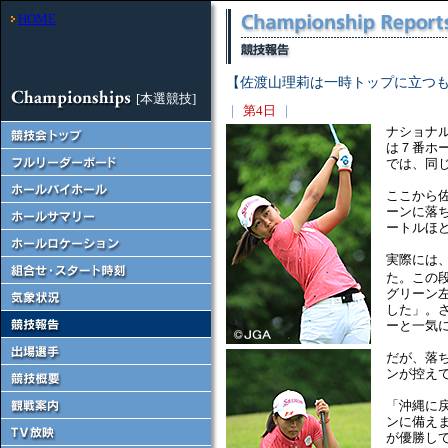
HOME
【佐渡山理莉は一時トップに立つ
[本選競技]
｜
第4日
｜
ナショナ
は７番ホ
では、同
ここから
ーンに落
ートルほ
実際には
た。この
グリーン
した」。
ーと一気
だが、落
ンが控え
「沖縄に
ンに備えま
が優勝して