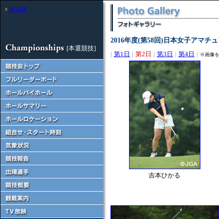
HOME
2016年度(第58回)日本女子アマ
[本選競技]
|
第1日
|
第2日
|
第3日
|
第4日
|
※画像
吉本ひかる