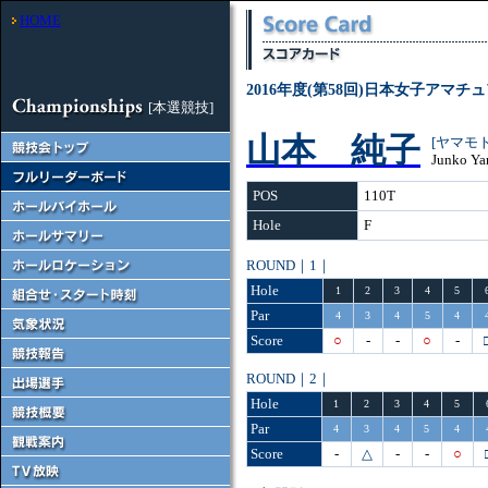
HOME
2016年度(第58回)日本女子アマ
[本選競技]
山本 純子
[ヤマモ
Junko Y
POS
110T
Hole
F
ROUND｜1｜
Hole
1
2
3
4
5
Par
4
3
4
5
4
Score
○
-
-
○
-
ROUND｜2｜
Hole
1
2
3
4
5
Par
4
3
4
5
4
Score
-
△
-
-
○