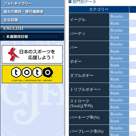
部門別データ
カテゴリー
Results
イーグル
Rank
Results
バーディ
Rank
Results
パー
Rank
Results
ボギー
Rank
Results
ダブルボギー
Rank
Results
トリプルボギー/+
Rank
Results
ストローク
(Totalは平均)
Rank
Results
パーキープ率(%)
Rank
Results
パーブレーク率(%)
Rank