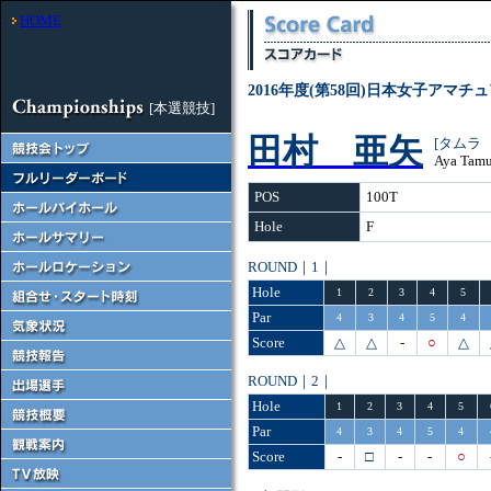
HOME
2016年度(第58回)日本女子アマ
[本選競技]
田村 亜矢
[タムラ
Aya Tamu
POS
100T
Hole
F
ROUND｜1｜
Hole
1
2
3
4
5
Par
4
3
4
5
4
Score
△
△
-
○
△
ROUND｜2｜
Hole
1
2
3
4
5
Par
4
3
4
5
4
Score
-
□
-
-
○