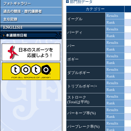
部門別データ
カテゴリー
Results
イーグル
Rank
Results
バーディ
Rank
Results
パー
Rank
Results
ボギー
Rank
Results
ダブルボギー
Rank
Results
トリプルボギー/+
Rank
Results
ストローク
(Totalは平均)
Rank
Results
パーキープ率(%)
Rank
Results
パーブレーク率(%)
Rank