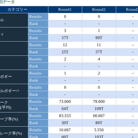
別データ
カテゴリー
Round1
Round2
Round
Results
0
0
-
ル
Rank
-
-
-
Results
3
1
-
ィ
Rank
57T
99T
-
Results
12
11
-
Rank
25T
57T
-
Results
2
4
-
Rank
-
-
-
Results
1
2
-
ボギー
Rank
-
-
-
Results
0
0
-
ルボギー/+
Rank
-
-
-
Results
73.000
79.000
-
ーク
lは平均)
Rank
64T
109T
-
Results
83.333
66.667
-
ープ率(%)
Rank
30T
89T
-
Results
16.667
5.556
-
レーク率(%)
Rank
60T
103T
-