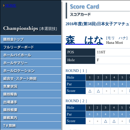
HOME
2016年度(第58回)日本女子アマ
[本選競技]
森 はな
[モリ ハナ]
Hana Mori
POS
116T
Hole
F
ROUND｜1｜
Hole
1
2
3
4
5
Par
4
3
4
5
4
Score
△
△
-
-
-
ROUND｜2｜
Hole
1
2
3
4
5
Par
4
3
4
5
4
Score
-
-
△
△
-