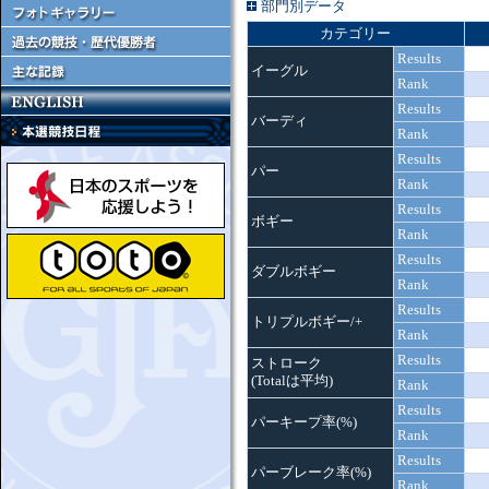
部門別データ
カテゴリー
Results
イーグル
Rank
Results
バーディ
Rank
Results
パー
Rank
Results
ボギー
Rank
Results
ダブルボギー
Rank
Results
トリプルボギー/+
Rank
Results
ストローク
(Totalは平均)
Rank
Results
パーキープ率(%)
Rank
Results
パーブレーク率(%)
Rank