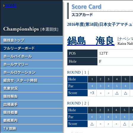
HOME
2016年度(第58回)日本女子アマ
[本選競技]
鍋島 海良
[ナベシ
Kaira Na
POS
127T
Hole
F
ROUND｜1｜
Hole
1
2
3
4
5
Par
4
3
4
5
4
Score
+3
-
-
△
△
ROUND｜2｜
Hole
1
2
3
4
5
Par
4
3
4
5
4
Score
△
-
-
-
△