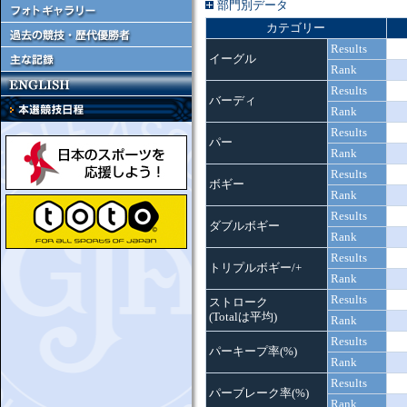
部門別データ
カテゴリー
Results
イーグル
Rank
Results
バーディ
Rank
Results
パー
Rank
Results
ボギー
Rank
Results
ダブルボギー
Rank
Results
トリプルボギー/+
Rank
Results
ストローク
(Totalは平均)
Rank
Results
パーキープ率(%)
Rank
Results
パーブレーク率(%)
Rank