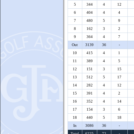
5
344
4
12
6
404
4
4
7
480
5
9
8
162
3
2
9
364
4
7
Out
3139
36
-
10
415
4
1
11
389
4
5
12
151
3
15
13
512
5
17
14
282
4
12
15
391
4
2
16
352
4
14
17
154
3
6
18
440
5
18
In
3086
36
-
Total
6225
72
-