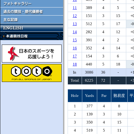
11
389
4
5
+
12
151
3
15
+
13
512
5
17
-
14
282
4
12
+
15
391
4
2
+
16
352
4
14
+
17
154
3
6
+
18
440
5
18
-
In
3086
36
-
+
Total
6225
72
-
+
Hole
Yards
Par
難易度
平
1
377
4
8
2
139
3
10
3
350
4
15
4
519
5
11