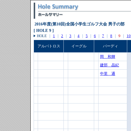
2016年度(第10回)全国小学生ゴルフ大会 男子の部
[ HOLE 9 ]
HOLE
｜
1
｜
2
｜
3
｜
4
｜
5
｜
6
｜
7
｜
8
｜
9
｜
10
アルバトロス
イーグル
バーディ
岡 和輝
建部 晶紀
中里 通