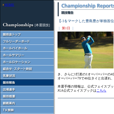
HOME
【-1をマークした豊島豊が単独首
[本選競技]
｜
第1日
｜
き、さらに1打差の1オーバーパーの
オーバーパー79で46位タイと出遅れ
本選手権の情報は、公式フェイスブッ
JGA公式フェイスブックは
こちら