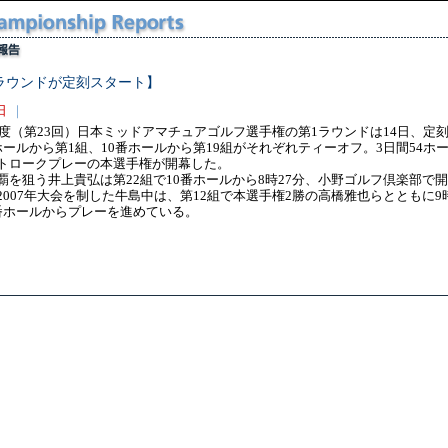
ラウンドが定刻スタート】
日
｜
8年度（第23回）日本ミッドアマチュアゴルフ選手権の第1ラウンドは14日、定刻
ホールから第1組、10番ホールから第19組がそれぞれティーオフ。3日間54ホ
トロークプレーの本選手権が開幕した。
覇を狙う井上貴弘は第22組で10番ホールから8時27分、小野ゴルフ倶楽部で
2007年大会を制した牛島中は、第12組で本選手権2勝の高橋雅也らとともに9時
番ホールからプレーを進めている。