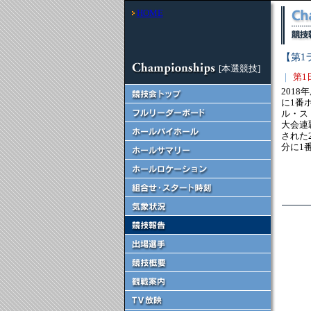
HOME
【第1
[本選競技]
｜
第1
201
に1番
ル・ス
大会連
された
分に1