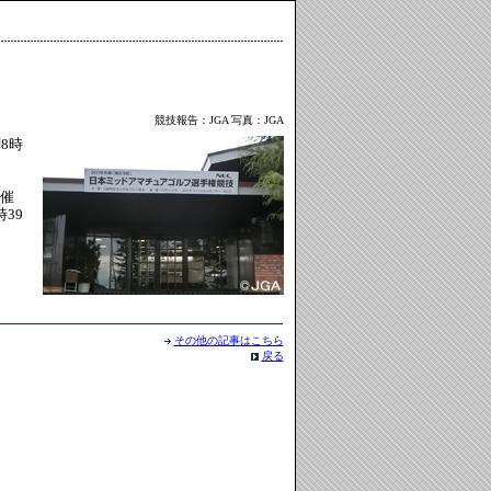
競技報告：JGA 写真：JGA
8時
ー
開催
39
その他の記事はこちら
戻る