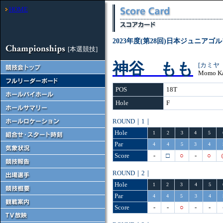
HOME
2023年度(第28回)日本ジュニアゴ
[本選競技]
神谷 もも
[カミヤ
Momo K
POS
18T
Hole
F
ROUND｜1｜
Hole
1
2
3
4
5
Par
4
4
5
3
4
Score
-
□
○
-
○
ROUND｜2｜
Hole
1
2
3
4
5
Par
4
4
5
3
4
Score
-
-
○
-
-