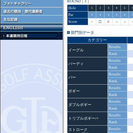
ROUND｜3｜
Hole
1
2
3
4
5
Par
4
4
5
3
4
Score
-
□
○
-
-
部門別データ
カテゴリー
Results
イーグル
Rank
Results
バーディ
Rank
Results
パー
Rank
Results
ボギー
Rank
Results
ダブルボギー
Rank
Results
トリプルボギー/+
Rank
Results
ストローク