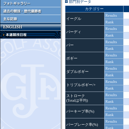
部門別データ
カテゴリー
Results
イーグル
Rank
Results
バーディ
Rank
Results
パー
Rank
Results
ボギー
Rank
Results
ダブルボギー
Rank
Results
トリプルボギー/+
Rank
Results
ストローク
(Totalは平均)
Rank
Results
パーキープ率(%)
Rank
Results
パーブレーク率(%)
Rank