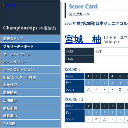
HOME
2023年度(第28回)日本ジュニアゴ
[本選競技]
宮城 柚
[ミヤギ ユウ
Yu Miyagi
POS
88T
Hole
F
ROUND｜1｜
Hole
1
2
3
4
5
Par
4
4
5
3
4
Score
△
○
-
-
□
ROUND｜2｜
Hole
1
2
3
4
5
Par
4
4
5
3
4
Score
-
○
△
-
-