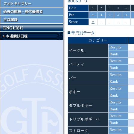
ROUND｜3｜
Hole
1
2
3
4
5
Par
4
4
5
3
4
Score
△
-
-
-
-
部門別データ
カテゴリー
Results
イーグル
Rank
Results
バーディ
Rank
Results
パー
Rank
Results
ボギー
Rank
Results
ダブルボギー
Rank
Results
トリプルボギー/+
Rank
Results
ストローク