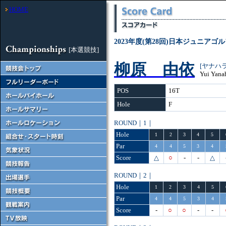
HOME
2023年度(第28回)日本ジュニアゴ
[本選競技]
柳原 由依
[ヤナハ
Yui Yana
POS
16T
Hole
F
ROUND｜1｜
Hole
1
2
3
4
5
Par
4
4
5
3
4
Score
△
○
-
-
△
ROUND｜2｜
Hole
1
2
3
4
5
Par
4
4
5
3
4
Score
-
○
○
-
-