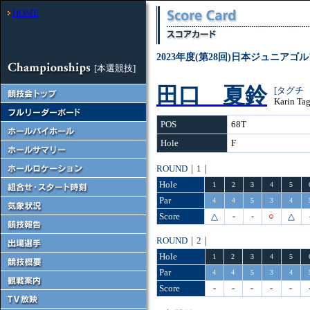
HOME
2023年度(第28回)日本ジュニアゴ
[本選競技]
田口 夏鈴
[タグチ
Karin Ta
POS
68T
Hole
F
ROUND｜1｜
Hole
1
2
3
4
5
Par
4
4
5
3
4
Score
△
-
-
○
△
ROUND｜2｜
Hole
1
2
3
4
5
Par
4
4
5
3
4
Score
-
-
-
-
-