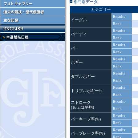
部門別データ
カテゴリー
Results
イーグル
Rank
Results
バーディ
Rank
Results
パー
Rank
Results
ボギー
Rank
Results
ダブルボギー
Rank
Results
トリプルボギー/+
Rank
Results
ストローク
(Totalは平均)
Rank
Results
パーキープ率(%)
Rank
Results
パーブレーク率(%)
Rank