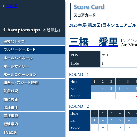
HOME
2023年度(第28回)日本ジュニアゴ
[本選競技]
三橋 愛里
[ミツハ
Airi Mits
POS
59T
Hole
F
ROUND｜1｜
Hole
1
2
3
4
5
Par
4
4
5
3
4
Score
-
-
-
-
-
ROUND｜2｜
Hole
1
2
3
4
5
Par
4
4
5
3
4
Score
-
△
-
△
○