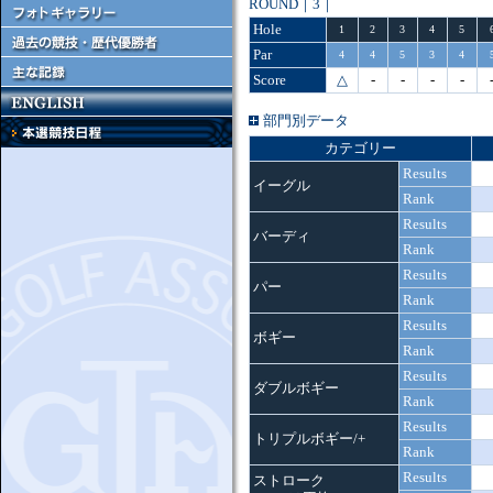
ROUND｜3｜
Hole
1
2
3
4
5
Par
4
4
5
3
4
Score
△
-
-
-
-
部門別データ
カテゴリー
Results
イーグル
Rank
Results
バーディ
Rank
Results
パー
Rank
Results
ボギー
Rank
Results
ダブルボギー
Rank
Results
トリプルボギー/+
Rank
Results
ストローク