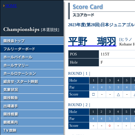
HOME
2023年度(第28回)日本ジュニアゴ
[本選競技]
平野 瑚羽
[ヒラノ
Kohane H
POS
115T
Hole
F
ROUND｜1｜
Hole
1
2
3
4
5
Par
4
4
5
3
4
Score
□
-
-
△
-
ROUND｜2｜
Hole
1
2
3
4
5
Par
4
4
5
3
4
Score
-
-
○
-
-