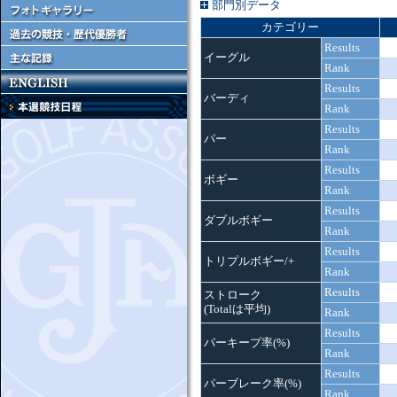
部門別データ
カテゴリー
Results
イーグル
Rank
Results
バーディ
Rank
Results
パー
Rank
Results
ボギー
Rank
Results
ダブルボギー
Rank
Results
トリプルボギー/+
Rank
Results
ストローク
(Totalは平均)
Rank
Results
パーキープ率(%)
Rank
Results
パーブレーク率(%)
Rank